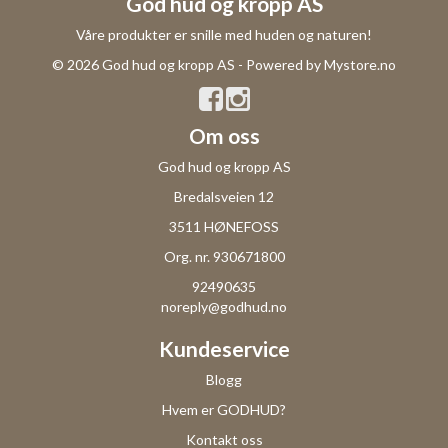
God hud og kropp AS
Våre produkter er snille med huden og naturen!
© 2026 God hud og kropp AS - Powered by
Mystore.no
Om oss
God hud og kropp AS
Bredalsveien 12
3511 HØNEFOSS
Org. nr. 930671800
92490635
noreply@godhud.no
Kundeservice
Blogg
Hvem er GODHUD?
Kontakt oss