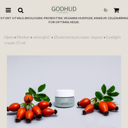
0,-
STORT UTVALG ØKOLOGISK, PROBIOTISK, VEGANSK HUDPLEIE, MAKEUP, CELLENÆRIN
FOR OPTIMAL HELSE.
Hjem
»
Merker
»
emerginC
»
Øyekrem/eyecream- lepper
»
Eyelight
cream 15 ml
Nullstill
Trykk ENTER for å søke