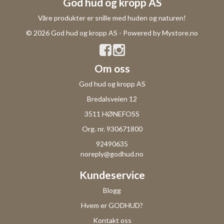
God hud og kropp AS
Våre produkter er snille med huden og naturen!
© 2026 God hud og kropp AS - Powered by
Mystore.no
Om oss
God hud og kropp AS
Bredalsveien 12
3511 HØNEFOSS
Org. nr. 930671800
92490635
noreply@godhud.no
Kundeservice
Blogg
Hvem er GODHUD?
Kontakt oss