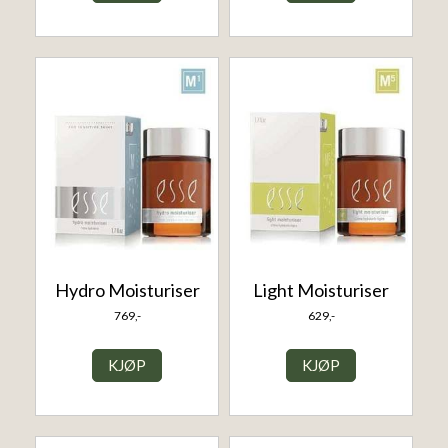
Hydro Moisturiser
Light Moisturiser
769,-
629,-
KJØP
KJØP