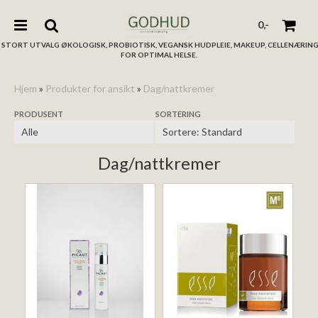
0,-
STORT UTVALG ØKOLOGISK, PROBIOTISK, VEGANSK HUDPLEIE, MAKEUP, CELLENÆRIN
FOR OPTIMAL HELSE.
Hjem
»
Produkter for ansikt
»
Dag/nattkremer
PRODUSENT
SORTERING
Nullstill
Trykk ENTER for å søke
Dag/nattkremer