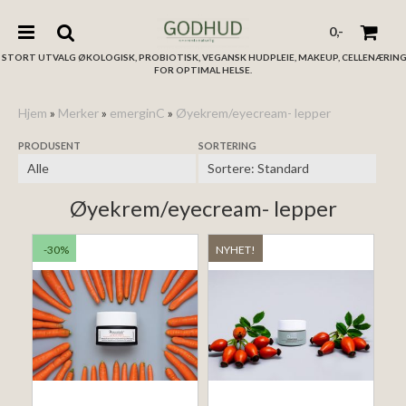
0,-
STORT UTVALG ØKOLOGISK, PROBIOTISK, VEGANSK HUDPLEIE, MAKEUP, CELLENÆRIN
FOR OPTIMAL HELSE.
Hjem
»
Merker
»
emerginC
»
Øyekrem/eyecream- lepper
PRODUSENT
SORTERING
Nullstill
Trykk ENTER for å søke
Øyekrem/eyecream- lepper
-30%
NYHET!