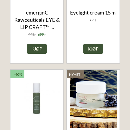
emerginC
Eyelight cream 15 ml
Rawceuticals EYE &
790,-
LIP CRAFT™ ...
998,-
699,-
KJØP
KJØP
-40%
NYHET!