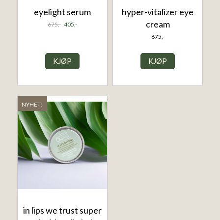
eyelight serum
hyper-vitalizer eye
cream
675,-
405,-
675,-
KJØP
KJØP
NYHET!
in lips we trust super