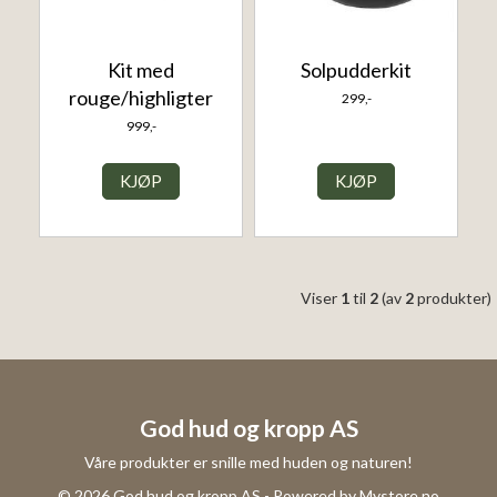
Kit med
Solpudderkit
rouge/highligter
299,-
999,-
KJØP
KJØP
Viser
1
til
2
(av
2
produkter)
God hud og kropp AS
Våre produkter er snille med huden og naturen!
© 2026 God hud og kropp AS - Powered by
Mystore.no