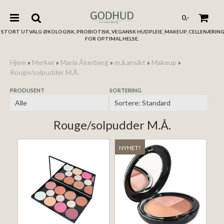
0,-
STORT UTVALG ØKOLOGISK, PROBIOTISK, VEGANSK HUDPLEIE, MAKEUP, CELLENÆRIN
FOR OPTIMAL HELSE.
Hjem
»
Merker
»
Maria Åkerberg
»
m.å.ansikt
»
Makeup
»
Rouge/solpudder M.Å.
Nullstill
PRODUSENT
SORTERING
Trykk ENTER for å søke
Rouge/solpudder M.Å.
NYHET!