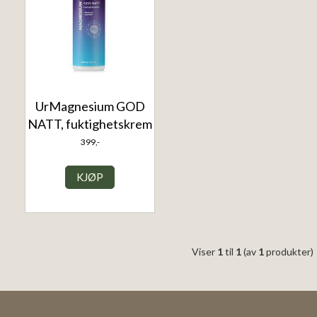
UrMagnesium GOD
NATT, fuktighetskrem
399,-
KJØP
Viser
1
til
1
(av
1
produkter)