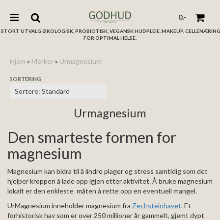
0,-
STORT UTVALG ØKOLOGISK, PROBIOTISK, VEGANSK HUDPLEIE, MAKEUP, CELLENÆRIN
FOR OPTIMAL HELSE.
Hjem
»
Merker
»
Urmagnesium
SORTERING
Nullstill
Trykk ENTER for å søke
Urmagnesium
Den smarteste formen for
magnesium
Magnesium kan bidra til å lindre plager og stress samtidig som det
hjelper kroppen å lade opp igjen etter aktivitet. Å bruke magnesium
lokalt er den enkleste måten å rette opp en eventuell mangel.
UrMagnesium inneholder magnesium fra
Zechsteinhavet
. Et
forhistorisk hav som er over 250 millioner år gammelt, gjemt dypt