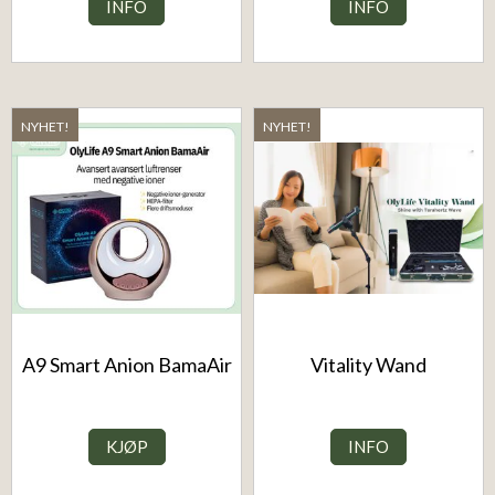
INFO
INFO
NYHET!
NYHET!
A9 Smart Anion BamaAir
Vitality Wand
KJØP
INFO