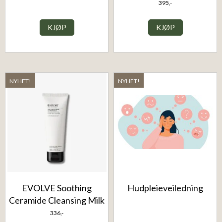
395,-
KJØP
KJØP
NYHET!
NYHET!
EVOLVE Soothing
Hudpleieveiledning
Ceramide Cleansing Milk
336,-