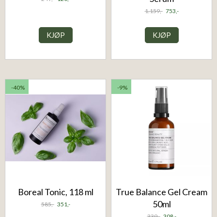
1.159,-
753,-
KJØP
KJØP
-40%
-9%
Boreal Tonic, 118 ml
True Balance Gel Cream
50ml
585,-
351,-
339,-
308,-