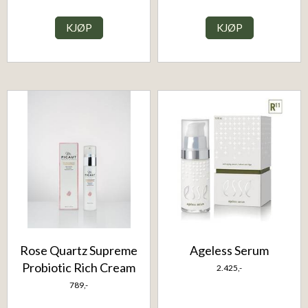
KJØP
KJØP
Rose Quartz Supreme
Ageless Serum
Probiotic Rich Cream
2.425,-
789,-