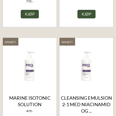
715,-
KJØP
KJØP
NYHET!
NYHET!
MARINE ISOTONIC
CLEANSING EMULSION
SOLUTION
2-1 MED NIACINAMID
OG ...
479,-