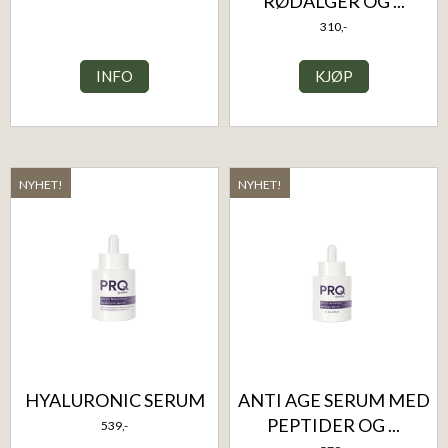
RØDALGER OG ...
310,-
INFO
KJØP
NYHET!
NYHET!
HYALURONIC SERUM
ANTI AGE SERUM MED
PEPTIDER OG ...
539,-