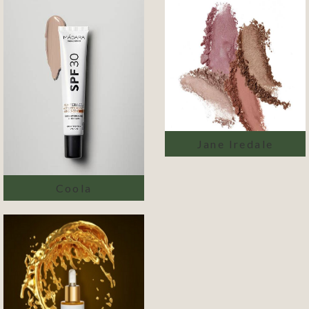
Jane Iredale
Coola