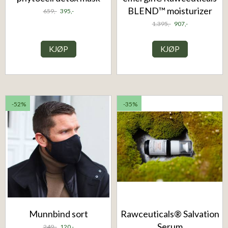
BLEND™ moisturizer
659,-
395,-
1.395,-
907,-
KJØP
KJØP
-52%
-35%
Munnbind sort
Rawceuticals® Salvation
Serum
249,-
120,-