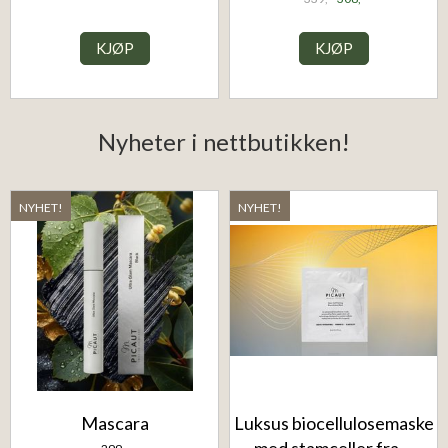
KJØP
KJØP
Nyheter i nettbutikken!
NYHET!
NYHET!
Mascara
Luksus biocellulosemaske
med stamceller fra ...