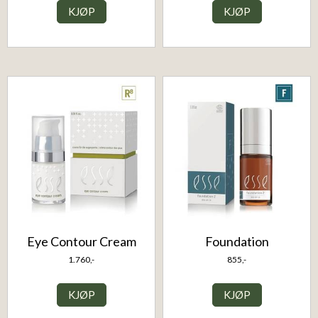
KJØP
KJØP
Eye Contour Cream
Foundation
1.760,-
855,-
KJØP
KJØP