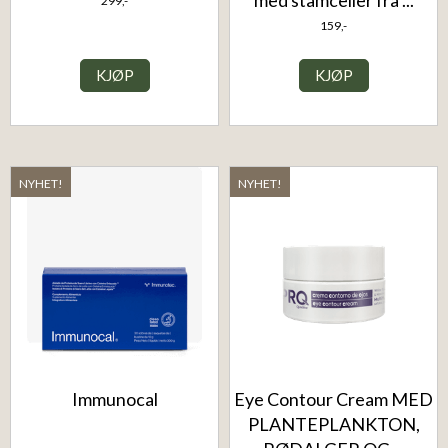
299,-
159,-
KJØP
KJØP
NYHET!
NYHET!
Immunocal
Eye Contour Cream MED
PLANTEPLANKTON,