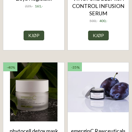
CONTROL INFUSION
225,-
161,-
SERUM
500,-
400,-
KJØP
KJØP
-40%
-35%
phytocell detox mask
emerginC Rawceuticals