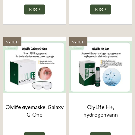
KJØP
KJØP
NYHET!
NYHET!
Olylife øyemaske, Galaxy
OlyLife H+,
G-One
hydrogenvann